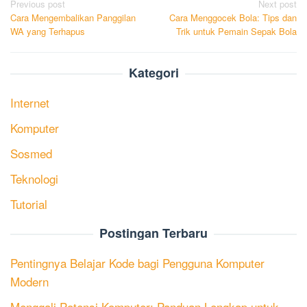
Post
Previous post
Next post
Cara Mengembalikan Panggilan
Cara Menggocek Bola: Tips dan
navigation
WA yang Terhapus
Trik untuk Pemain Sepak Bola
Kategori
Internet
Komputer
Sosmed
Teknologi
Tutorial
Postingan Terbaru
Pentingnya Belajar Kode bagi Pengguna Komputer
Modern
Menggali Potensi Komputer: Panduan Lengkap untuk