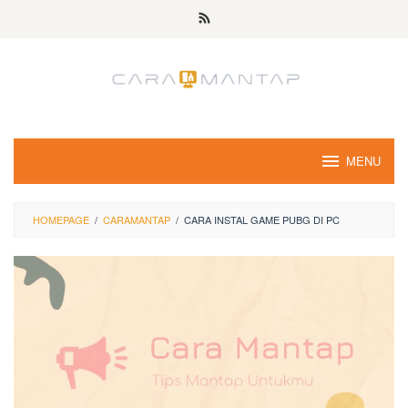
Skip
to
content
MENU
HOMEPAGE
/
CARAMANTAP
/
CARA INSTAL GAME PUBG DI PC