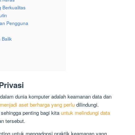
 Berkualitas
tin
tan Pengguna
 Balik
rivasi
 dalam dunia komputer adalah keamanan data dan
menjadi aset berharga yang perlu
dilindungi.
sehingga penting bagi kita
untuk melindungi data
n tersebut.
enting untuk mengadopsi praktik keamanan yang