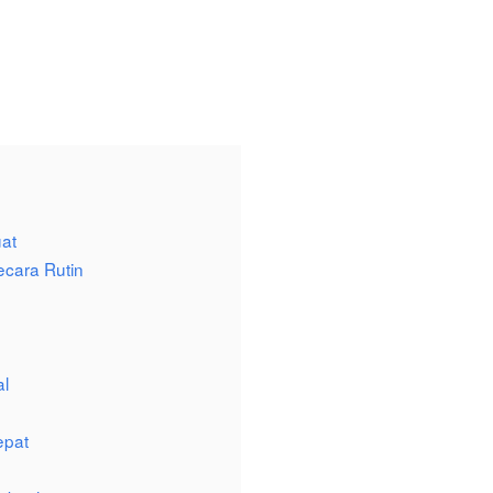
at
cara Rutin
al
epat