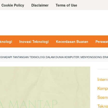
Cookie Policy
Disclaimer
Terms of Use
eknologi
Inovasi Teknologi
Kecerdasan Buatan
Perawa
GHADAPI TANTANGAN TEKNOLOGI DALAM DUNIA KOMPUTER: MENYONGSONG ERA D
Intern
Komp
Sosm
Tekno