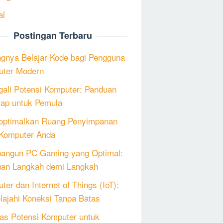
al
Postingan Terbaru
ngnya Belajar Kode bagi Pengguna
ter Modern
ali Potensi Komputer: Panduan
ap untuk Pemula
ptimalkan Ruang Penyimpanan
Komputer Anda
angun PC Gaming yang Optimal:
an Langkah demi Langkah
ter dan Internet of Things (IoT):
lajahi Koneksi Tanpa Batas
as Potensi Komputer untuk