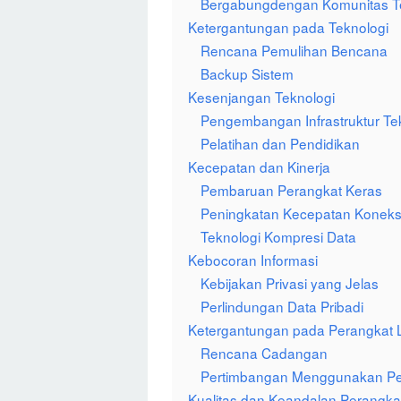
Bergabungdengan Komunitas T
Ketergantungan pada Teknologi
Rencana Pemulihan Bencana
Backup Sistem
Kesenjangan Teknologi
Pengembangan Infrastruktur Te
Pelatihan dan Pendidikan
Kecepatan dan Kinerja
Pembaruan Perangkat Keras
Peningkatan Kecepatan Koneksi
Teknologi Kompresi Data
Kebocoran Informasi
Kebijakan Privasi yang Jelas
Perlindungan Data Pribadi
Ketergantungan pada Perangkat 
Rencana Cadangan
Pertimbangan Menggunakan Pe
Kualitas dan Keandalan Perangka