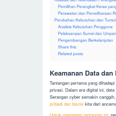
Pemilihan Perangkat Keras yang
Perawatan dan Pemeliharaan Ru
Perubahan Kebutuhan dan Tuntu
Analisis Kebutuhan Pengguna
Pelaksanaan Survei dan Umpan
Pengembangan Berkelanjutan
Share this:
Related posts:
Keamanan Data dan P
Tantangan pertama yang dihadapi
privasi. Dalam era digital ini, data
Serangan cyber semakin canggih, 
pribadi dan bisnis
kita dari ancama
Untuk mengatasi tantangan ini
, p