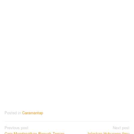
Posted in
Caramantap
Post
Previous post
Next post
Cara Mendapatkan Banyak Teman
Jelaskan Hubungan Ilmu