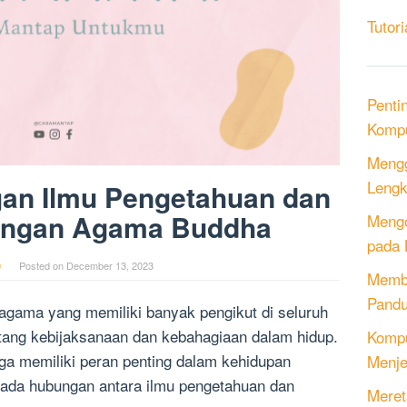
Tutori
Penti
Kompu
Mengg
Lengk
an Ilmu Pengetahuan dan
dengan Agama Buddha
Mengo
pada 
0
Posted on
December 13, 2023
Memb
Pandu
agama yang memiliki banyak pengikut di seluruh
tang kebijaksanaan dan kebahagiaan dalam hidup.
Kompu
uga memiliki peran penting dalam kehidupan
Menje
ada hubungan antara ilmu pengetahuan dan
Meret