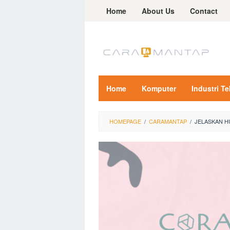
Skip
Home
About Us
Contact
to
content
Home
Komputer
Industri T
HOMEPAGE
/
CARAMANTAP
/
JELASKAN 