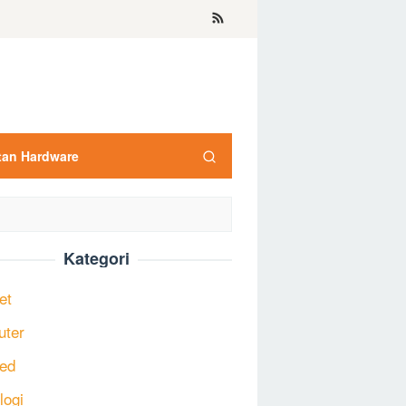
tan Hardware
Kategori
et
uter
ed
logi