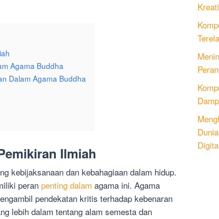
Kreati
Kompu
Terel
iah
Menin
lam Agama Buddha
Peran
ikan Dalam Agama Buddha
Komput
Dampa
Mengh
Dunia
Digita
emikiran Ilmiah
g kebijaksanaan dan kebahagiaan dalam hidup.
iliki peran
penting dalam
agama ini. Agama
ngambil pendekatan kritis terhadap kebenaran
g lebih dalam tentang alam semesta dan