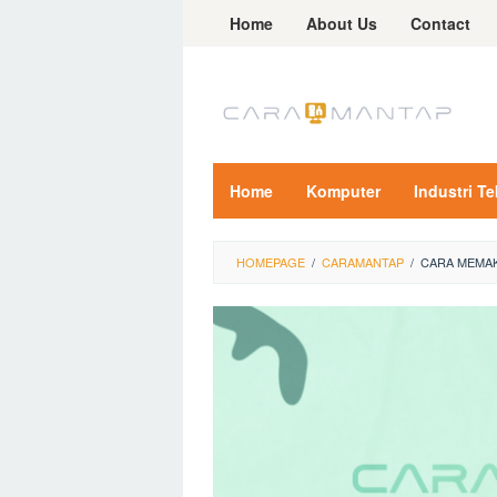
Skip
Home
About Us
Contact
to
content
Home
Komputer
Industri T
HOMEPAGE
/
CARAMANTAP
/
CARA MEMAK