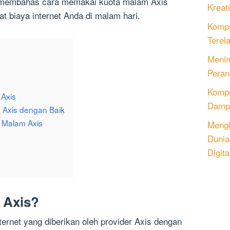
an membahas cara memakai kuota malam Axis
Kreati
t biaya internet Anda di malam hari.
Kompu
Terel
Menin
Peran
Komput
Axis
Dampa
Axis dengan Baik
 Malam Axis
Mengh
Dunia
Digita
 Axis?
ernet yang diberikan oleh provider Axis dengan