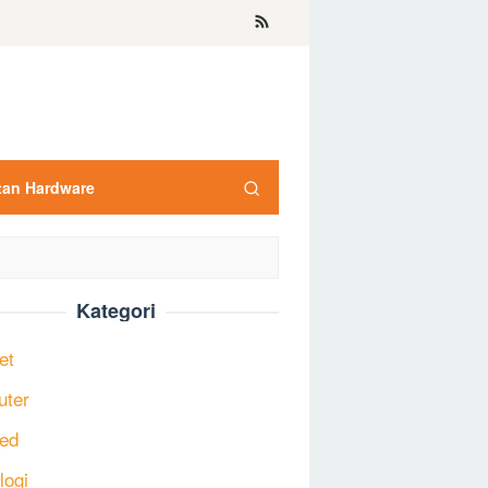
tan Hardware
Kategori
et
uter
ed
logi