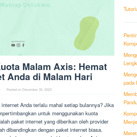
Tutori
Penti
Kompu
Mengg
Lengk
uota Malam Axis: Hemat
et Anda di Malam Hari
Mengo
pada 
0
Posted on
December 30, 2023
Memb
Pandu
nternet Anda terlalu mahal setiap bulannya? Jika
mpertimbangkan untuk menggunakan kuota
Kompu
ah paket internet yang diberikan oleh provider
Menje
ah dibandingkan dengan paket internet biasa.
Meret