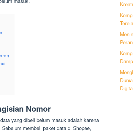
 belum masuk.
Kreati
Kompu
Terel
or
Menin
Peran
Komput
aran
Dampa
ses
Mengh
Dunia
Digita
ngisian Nomor
data yang dibeli belum masuk adalah karena
. Sebelum membeli paket data di Shopee,