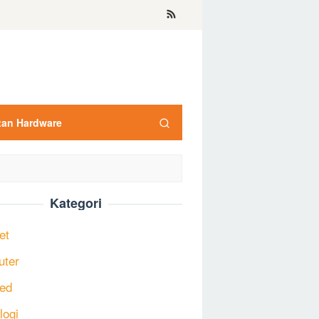
tan Hardware
Kategori
et
uter
ed
logi