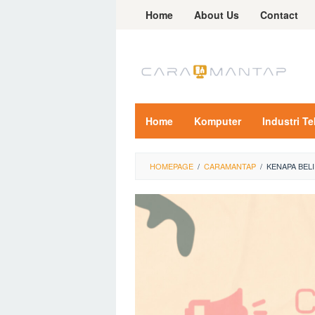
Skip
Home
About Us
Contact
to
content
Home
Komputer
Industri T
HOMEPAGE
/
CARAMANTAP
/
KENAPA BEL