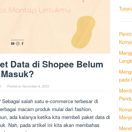
Tutori
Penti
Kompu
Mengg
Lengk
et Data di Shopee Belum
Masuk?
Mengo
pada 
0
Posted on
November 6, 2023
Memb
Pandu
? Sebagai salah satu e-commerce terbesar di
erbagai macam produk mulai dari fashion,
Kompu
mun, ada kalanya ketika kita membeli paket data di
Menje
uk. Nah, pada artikel ini kita akan membahas
Meret