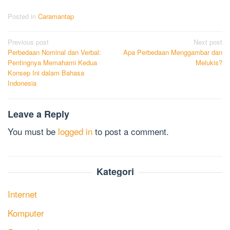
Posted in
Caramantap
Post
Previous post
Next post
Perbedaan Nominal dan Verbal:
Apa Perbedaan Menggambar dan
navigation
Pentingnya Memahami Kedua
Melukis?
Konsep Ini dalam Bahasa
Indonesia
Leave a Reply
You must be
logged in
to post a comment.
Kategori
Internet
Komputer