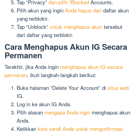
Tap “Privacy”
dan pilih “Blocked
Accounts.
Pilih akun yang ingin
Anda hapus dari
daftar akun
yang terblokir.
Tap “Unblock”
untuk menghapus akun
tersebut
dari daftar yang terblokir.
Cara Menghapus Akun IG Secara
Permanen
Terakhir, jika Anda ingin
menghapus akun IG secara
permanen
, ikuti langkah-langkah berikut:
Buka halaman “Delete Your Account” di
situs web
IG.
Log in ke akun IG Anda.
Pilih alasan
mengapa Anda ingin
menghapus akun
Anda.
Ketikkan
kata sandi Anda untuk mengonfirmasi