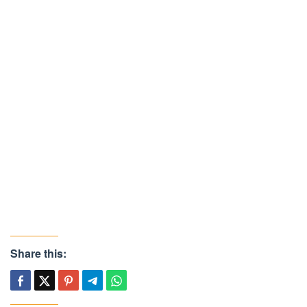
Share this: