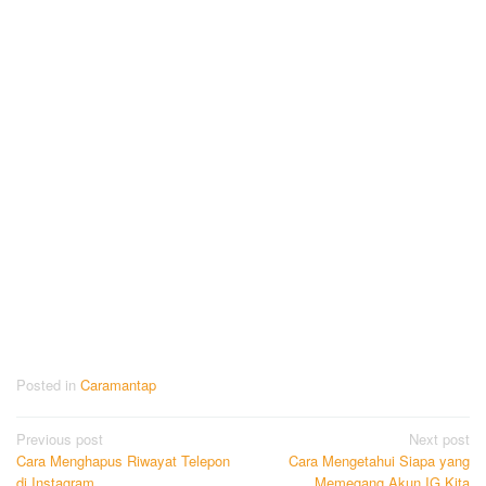
Posted in
Caramantap
Post
Previous post
Next post
Cara Menghapus Riwayat Telepon
Cara Mengetahui Siapa yang
navigation
di Instagram
Memegang Akun IG Kita