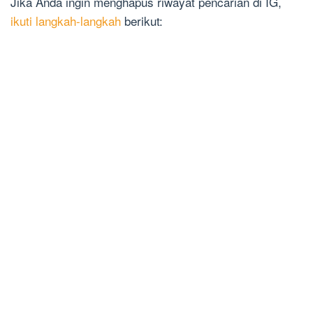
Jika Anda ingin menghapus riwayat pencarian di IG,
ikuti langkah-langkah
berikut: