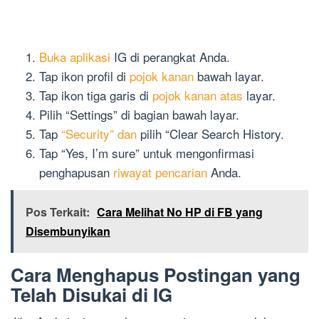
Buka aplikasi
IG di perangkat Anda.
Tap ikon profil di
pojok kanan
bawah layar.
Tap ikon tiga garis di
pojok kanan atas
layar.
Pilih “Settings” di bagian bawah layar.
Tap
“Security” dan
pilih “Clear Search History.
Tap “Yes, I’m sure” untuk mengonfirmasi
penghapusan
riwayat pencarian
Anda.
Pos Terkait:
Cara Melihat No HP di FB yang
Disembunyikan
Cara Menghapus Postingan yang
Telah Disukai di IG