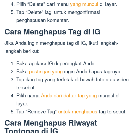
Pilih “Delete” dari menu
yang muncul
di layar.
Tap “Delete” lagi untuk mengonfirmasi
penghapusan komentar.
Cara Menghapus Tag di IG
Jika Anda ingin menghapus tag di IG, ikuti langkah-
langkah berikut:
Buka aplikasi IG di perangkat Anda.
Buka
postingan yang
ingin Anda hapus tag-nya.
Tap ikon tag yang terletak di bawah foto atau video
tersebut.
Pilih nama
Anda dari daftar tag yang
muncul di
layar.
Tap “Remove Tag”
untuk menghapus
tag tersebut.
Cara Menghapus Riwayat
Tontonan di IG