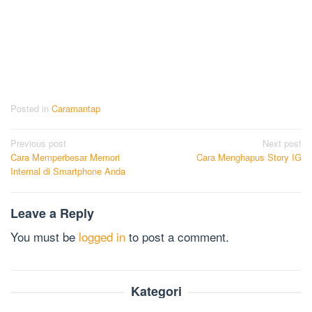
Posted in
Caramantap
Post
Previous post
Next post
Cara Memperbesar Memori
Cara Menghapus Story IG
navigation
Internal di Smartphone Anda
Leave a Reply
You must be
logged in
to post a comment.
Kategori