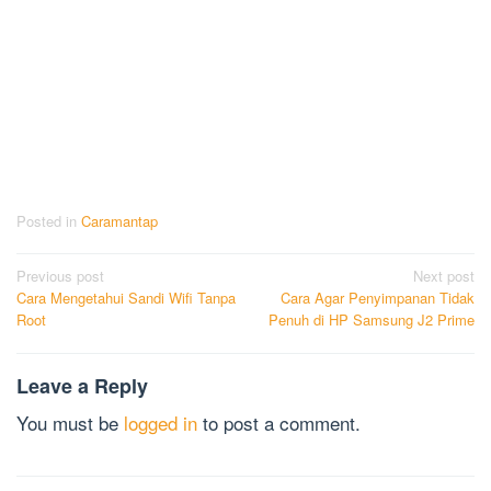
Posted in
Caramantap
Post
Previous post
Next post
Cara Mengetahui Sandi Wifi Tanpa
Cara Agar Penyimpanan Tidak
navigation
Root
Penuh di HP Samsung J2 Prime
Leave a Reply
You must be
logged in
to post a comment.