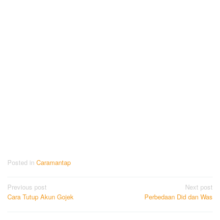
Posted in
Caramantap
Post
Previous post
Next post
Cara Tutup Akun Gojek
Perbedaan Did dan Was
navigation