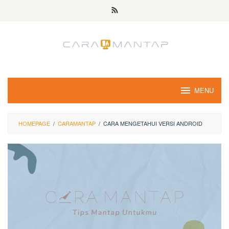
Skip
to
content
MENU
HOMEPAGE
/
CARAMANTAP
/
CARA MENGETAHUI VERSI ANDROID