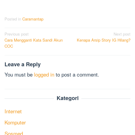
Posted in
Caramantap
Post
Previous post
Next post
Cara Mengganti Kata Sandi Akun
Kenapa Arsip Story IG Hilang?
navigation
COC
Leave a Reply
You must be
logged in
to post a comment.
Kategori
Internet
Komputer
Sosmed