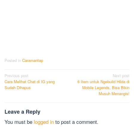
Posted in
Caramantap
Post
Previous post
Next post
Cara Melihat Chat di IG yang
6 Item untuk Ngebuild Hilda di
navigation
Sudah Dihapus
Mobile Legends, Bisa Bikin
Musuh Menangis!
Leave a Reply
You must be
logged in
to post a comment.