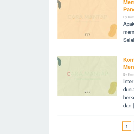
Mem
Pan
By
Kom
Apak
memi
Sala
Komp
Men
By
Kom
Inte
duni
berk
dan 
1