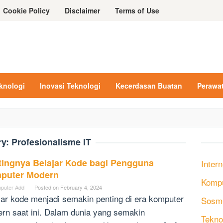
Cookie Policy
Disclaimer
Terms of Use
eknologi
Inovasi Teknologi
Kecerdasan Buatan
Perawa
ry:
Profesionalisme IT
tingnya Belajar Kode bagi Pengguna
Intern
puter Modern
Komp
puter Add
Posted on
February 4, 2024
jar kode menjadi semakin penting di era komputer
Sosm
rn saat ini. Dalam dunia yang semakin
Tekno