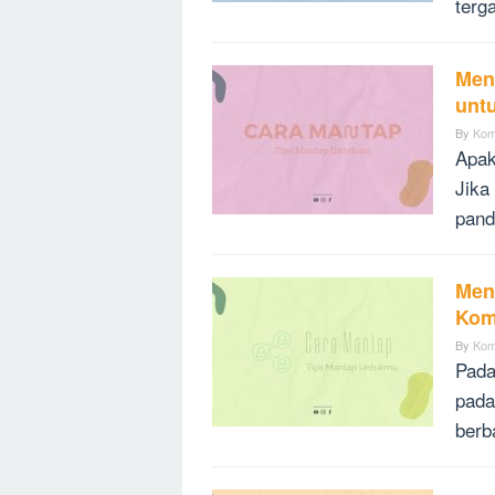
terg
Men
unt
By
Kom
Apak
Jika
pand
Men
Kom
By
Kom
Pada
pada
berba