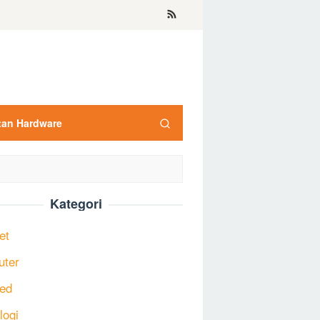
tan Hardware
Kategori
et
uter
ed
logi