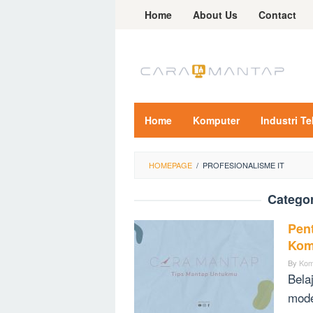
Skip
Home
About Us
Contact
to
content
Home
Komputer
Industri T
HOMEPAGE
/
PROFESIONALISME IT
Catego
Pen
Kom
By
Kom
Bela
mode