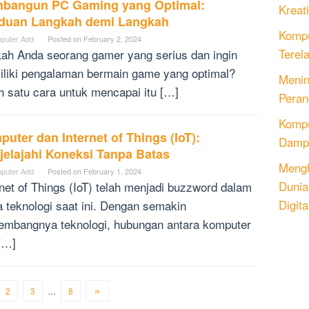
bangun PC Gaming yang Optimal:
Kreati
duan Langkah demi Langkah
Kompu
puter Add
Posted on
February 2, 2024
Terel
ah Anda seorang gamer yang serius dan ingin
liki pengalaman bermain game yang optimal?
Menin
h satu cara untuk mencapai itu […]
Peran
Komput
uter dan Internet of Things (IoT):
Dampa
jelajahi Koneksi Tanpa Batas
Mengh
puter Add
Posted on
February 1, 2024
Dunia
rnet of Things (IoT) telah menjadi buzzword dalam
Digita
a teknologi saat ini. Dengan semakin
embangnya teknologi, hubungan antara komputer
[…]
2
3
…
8