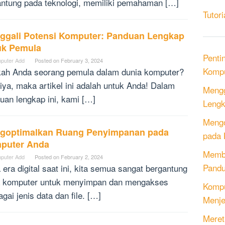
antung pada teknologi, memiliki pemahaman […]
Tutori
ggali Potensi Komputer: Panduan Lengkap
uk Pemula
Penti
puter Add
Posted on
February 3, 2024
Kompu
ah Anda seorang pemula dalam dunia komputer?
 iya, maka artikel ini adalah untuk Anda! Dalam
Mengg
uan lengkap ini, kami […]
Lengk
Mengo
goptimalkan Ruang Penyimpanan pada
pada 
puter Anda
Memb
puter Add
Posted on
February 2, 2024
Pandu
 era digital saat ini, kita semua sangat bergantung
 komputer untuk menyimpan dan mengakses
Kompu
gai jenis data dan file. […]
Menje
Meret