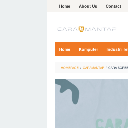
Skip
Home
About Us
Contact
to
content
Home
Komputer
Industri T
HOMEPAGE
/
CARAMANTAP
/
CARA SCREE