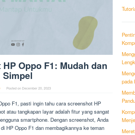
Tutori
Penti
Kompu
Mengg
Lengk
t HP Oppo F1: Mudah dan
Simpel
Mengo
pada 
0
Posted on
December 20, 2023
Memb
Pandu
po F1, pasti ingin tahu cara screenshot HP
 atau tangkapan layar adalah fitur yang sangat
Kompu
 pengguna smartphone. Dengan screenshot, Anda
Menje
r di HP Oppo F1 dan membagikannya ke teman
Meret