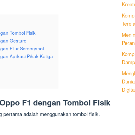
Kreati
Kompu
Terel
gan Tombol Fisik
Menin
ngan Gesture
Peran
gan Fitur Screenshot
Komput
an Aplikasi Pihak Ketiga
Dampa
Mengh
Dunia
Digita
 Oppo F1 dengan Tombol Fisik
 pertama adalah menggunakan tombol fisik.