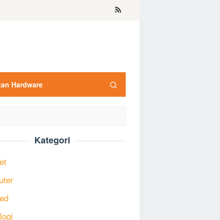
tan Hardware
Kategori
et
uter
ed
logi