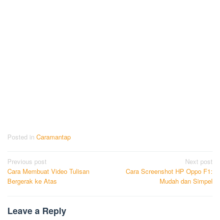
Posted in
Caramantap
Post
Previous post
Next post
Cara Membuat Video Tulisan
Cara Screenshot HP Oppo F1:
navigation
Bergerak ke Atas
Mudah dan Simpel
Leave a Reply