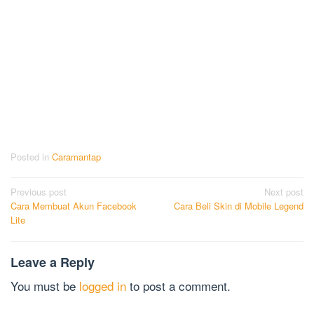
Posted in
Caramantap
Post
Previous post
Next post
Cara Membuat Akun Facebook
Cara Beli Skin di Mobile Legend
navigation
Lite
Leave a Reply
You must be
logged in
to post a comment.