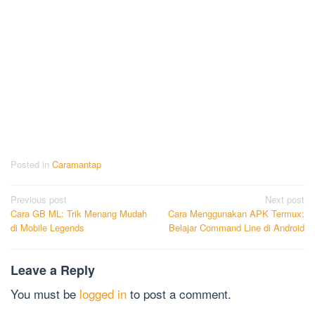
Posted in
Caramantap
Post
Previous post
Next post
Cara GB ML: Trik Menang Mudah
Cara Menggunakan APK Termux:
navigation
di Mobile Legends
Belajar Command Line di Android
Leave a Reply
You must be
logged in
to post a comment.