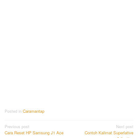
Posted in
Caramantap
Post
Previous post
Next post
Cara Reset HP Samsung J1 Ace
Contoh Kalimat Superlative
navigation