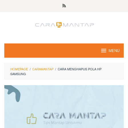
Skip
to
content
MENU
HOMEPAGE
/
CARAMANTAP
/
CARA MENGHAPUS POLA HP
SAMSUNG