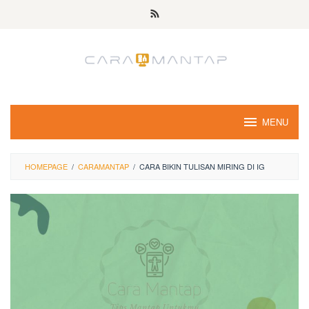
Skip
to
content
MENU
HOMEPAGE
/
CARAMANTAP
/
CARA BIKIN TULISAN MIRING DI IG