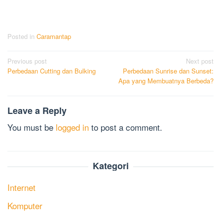
Posted in
Caramantap
Post
Previous post
Next post
Perbedaan Cutting dan Bulking
Perbedaan Sunrise dan Sunset:
navigation
Apa yang Membuatnya Berbeda?
Leave a Reply
You must be
logged in
to post a comment.
Kategori
Internet
Komputer