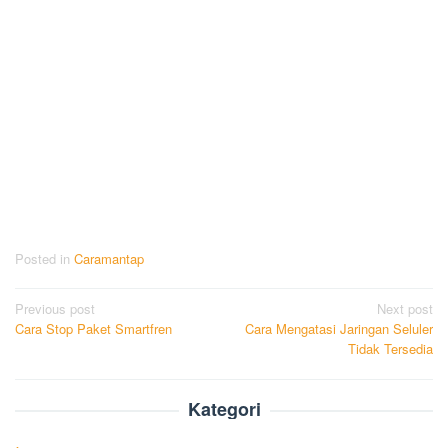
Posted in
Caramantap
Post
Previous post
Next post
Cara Stop Paket Smartfren
Cara Mengatasi Jaringan Seluler
navigation
Tidak Tersedia
Kategori