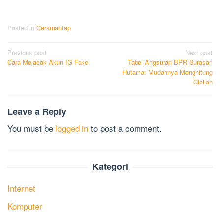
Posted in
Caramantap
Post
Previous post
Next post
Cara Melacak Akun IG Fake
Tabel Angsuran BPR Surasari
navigation
Hutama: Mudahnya Menghitung
Cicilan
Leave a Reply
You must be
logged in
to post a comment.
Kategori
Internet
Komputer