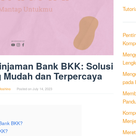
Tutori
Penti
Kompu
Mengg
Lengk
injaman Bank BKK: Solusi
 Mudah dan Terpercaya
Mengo
pada 
Hoshino
Posted on
July 14, 2023
Memb
Pandu
Kompu
Menje
 Bank BKK?
BKK?
Meret