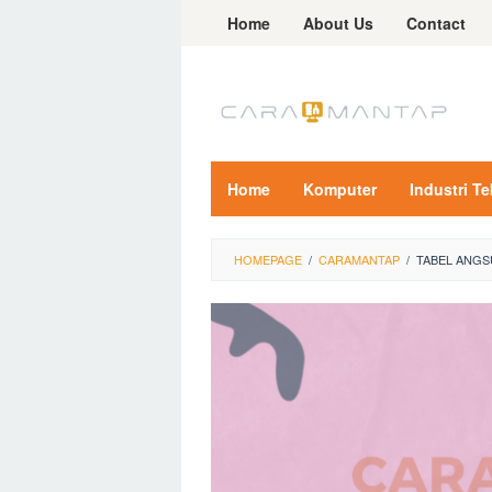
Skip
Home
About Us
Contact
to
content
Home
Komputer
Industri T
HOMEPAGE
/
CARAMANTAP
/
TABEL ANGS