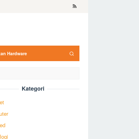
tan Hardware
Kategori
et
uter
ed
logi