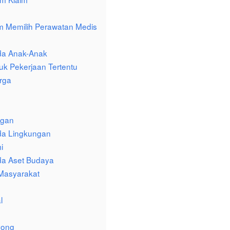
 Memilih Perawatan Medis
da Anak-Anak
uk Pekerjaan Tertentu
rga
ggan
da Lingkungan
i
da Aset Budaya
 Masyarakat
l
yong