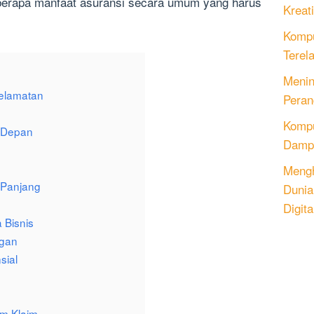
eberapa manfaat asuransi secara umum yang harus
Kreati
Kompu
Terel
Menin
selamatan
Peran
Komput
 Depan
Dampa
Mengh
 Panjang
Dunia
Digita
 Bisnis
gan
sial
m Klaim