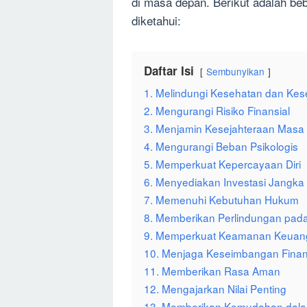
di masa depan. Berikut adalah b
diketahui:
Daftar Isi
Sembunyikan
1. Melindungi Kesehatan dan Ke
2. Mengurangi Risiko Finansial
3. Menjamin Kesejahteraan Masa
4. Mengurangi Beban Psikologis
5. Memperkuat Kepercayaan Diri
6. Menyediakan Investasi Jangka
7. Memenuhi Kebutuhan Hukum
8. Memberikan Perlindungan pada
9. Memperkuat Keamanan Keuan
10. Menjaga Keseimbangan Finan
11. Memberikan Rasa Aman
12. Mengajarkan Nilai Penting
13. Memberikan Kemudahan dala