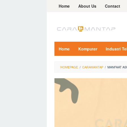
Skip
Home
About Us
Contact
to
content
Home
Komputer
Industri T
HOMEPAGE
/
CARAMANTAP
/
MANFAAT AS