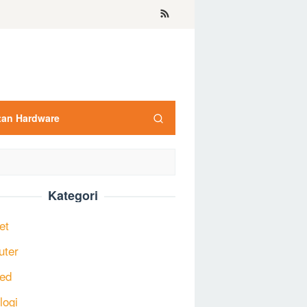
tan Hardware
Kategori
et
uter
ed
logi