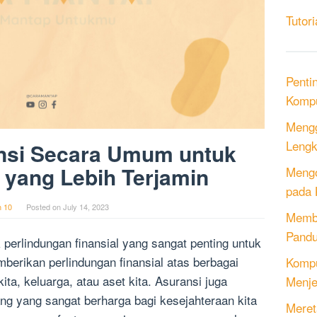
Tutori
Penti
Kompu
Mengg
Lengk
nsi Secara Umum untuk
yang Lebih Terjamin
Mengo
pada 
n 10
Posted on
July 14, 2023
Memb
Pandu
 perlindungan finansial yang sangat penting untuk
berikan perlindungan finansial atas berbagai
Kompu
 kita, keluarga, atau aset kita. Asuransi juga
Menje
g yang sangat berharga bagi kesejahteraan kita
Meret