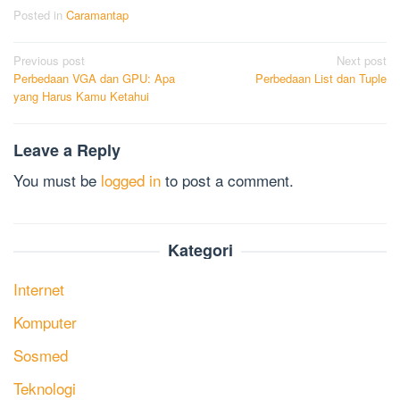
Posted in
Caramantap
Post
Previous post
Next post
Perbedaan VGA dan GPU: Apa
Perbedaan List dan Tuple
navigation
yang Harus Kamu Ketahui
Leave a Reply
You must be
logged in
to post a comment.
Kategori
Internet
Komputer
Sosmed
Teknologi