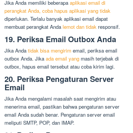
Jika Anda memiliki beberapa
aplikasi email di
perangkat Anda, coba hapus aplikasi yang tidak
diperlukan. Terlalu banyak aplikasi email dapat
membuat perangkat Anda
lemot dan tidak
responsif.
19. Periksa Email Outbox Anda
Jika Anda
tidak bisa mengirim
email, periksa email
outbox Anda. Jika
ada email yang
masih terjebak di
outbox, hapus email tersebut atau coba kirim lagi.
20. Periksa Pengaturan Server
Email
Jika Anda mengalami masalah saat mengirim atau
menerima email, pastikan bahwa pengaturan server
email Anda sudah benar. Pengaturan server email
meliputi SMTP, POP, dan IMAP.