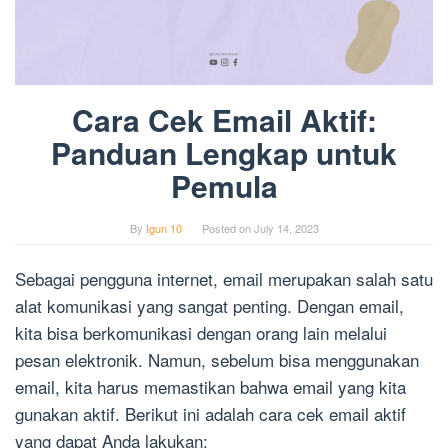
Cara Cek Email Aktif:
Panduan Lengkap untuk
Pemula
By
Igun 10
Posted on
July 14, 2023
Sebagai pengguna internet, email merupakan salah satu
alat komunikasi yang sangat penting. Dengan email,
kita bisa berkomunikasi dengan orang lain melalui
pesan elektronik. Namun, sebelum bisa menggunakan
email, kita harus memastikan bahwa email yang kita
gunakan aktif. Berikut ini adalah cara cek email aktif
yang dapat Anda lakukan: