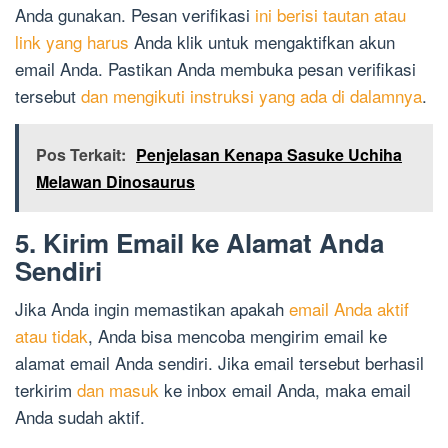
Anda gunakan. Pesan verifikasi
ini berisi tautan atau
link yang harus
Anda klik untuk mengaktifkan akun
email Anda. Pastikan Anda membuka pesan verifikasi
tersebut
dan mengikuti instruksi yang ada di dalamnya
.
Pos Terkait:
Penjelasan Kenapa Sasuke Uchiha
Melawan Dinosaurus
5. Kirim Email ke Alamat Anda
Sendiri
Jika Anda ingin memastikan apakah
email Anda aktif
atau tidak
, Anda bisa mencoba mengirim email ke
alamat email Anda sendiri. Jika email tersebut berhasil
terkirim
dan masuk
ke inbox email Anda, maka email
Anda sudah aktif.