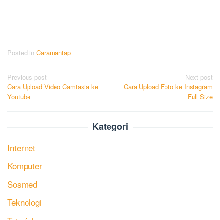
Posted in
Caramantap
Post
Previous post
Next post
Cara Upload Video Camtasia ke
Cara Upload Foto ke Instagram
navigation
Youtube
Full Size
Kategori
Internet
Komputer
Sosmed
Teknologi