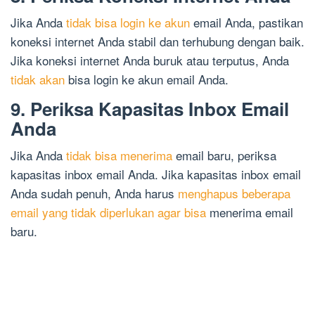
Jika Anda
tidak bisa login ke akun
email Anda, pastikan
koneksi internet Anda stabil dan terhubung dengan baik.
Jika koneksi internet Anda buruk atau terputus, Anda
tidak akan
bisa login ke akun email Anda.
9. Periksa Kapasitas Inbox Email
Anda
Jika Anda
tidak bisa menerima
email baru, periksa
kapasitas inbox email Anda. Jika kapasitas inbox email
Anda sudah penuh, Anda harus
menghapus beberapa
email yang tidak diperlukan agar bisa
menerima email
baru.