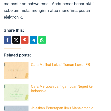
memastikan bahwa email Anda benar-benar aktif
sebelum mulai mengirim atau menerima pesan
elektronik.
Share this:
Related posts:
Cara Melihat Lokasi Teman Lewat FB
Cara Merubah Jaringan Luar Negeri ke
Indonesia
Jelaskan Penerapan Ilmu Manajemen di