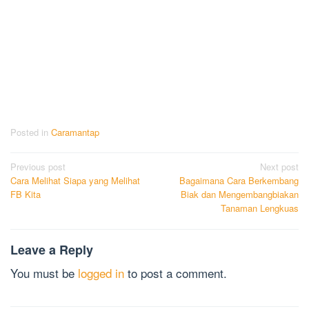
Posted in
Caramantap
Post
Previous post
Next post
Cara Melihat Siapa yang Melihat
Bagaimana Cara Berkembang
navigation
FB Kita
Biak dan Mengembangbiakan
Tanaman Lengkuas
Leave a Reply
You must be
logged in
to post a comment.