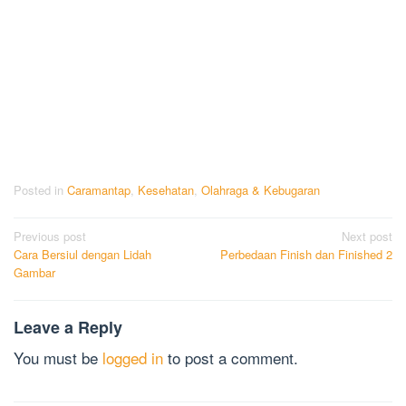
Posted in
Caramantap
,
Kesehatan
,
Olahraga & Kebugaran
Post
Previous post
Next post
Cara Bersiul dengan Lidah
Perbedaan Finish dan Finished 2
navigation
Gambar
Leave a Reply
You must be
logged in
to post a comment.