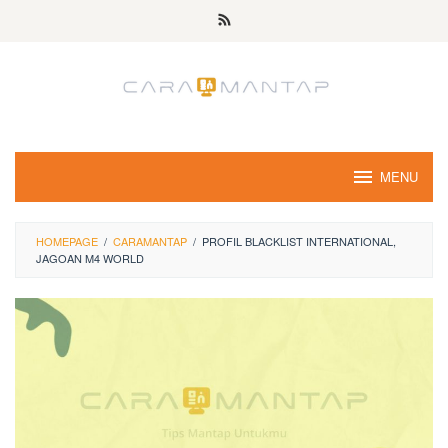
Skip
to
content
MENU
HOMEPAGE
/
CARAMANTAP
/
PROFIL BLACKLIST INTERNATIONAL,
JAGOAN M4 WORLD