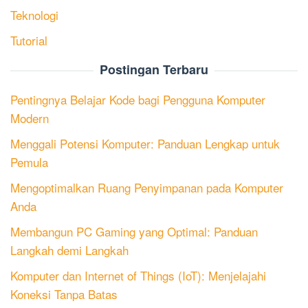
Teknologi
Tutorial
Postingan Terbaru
Pentingnya Belajar Kode bagi Pengguna Komputer
Modern
Menggali Potensi Komputer: Panduan Lengkap untuk
Pemula
Mengoptimalkan Ruang Penyimpanan pada Komputer
Anda
Membangun PC Gaming yang Optimal: Panduan
Langkah demi Langkah
Komputer dan Internet of Things (IoT): Menjelajahi
Koneksi Tanpa Batas