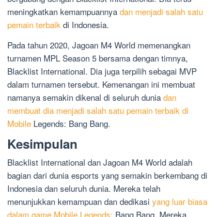
meningkatkan kemampuannya
dan menjadi salah satu
pemain terbaik
di Indonesia.
Pada tahun 2020, Jagoan M4 World memenangkan
turnamen MPL Season 5 bersama dengan timnya,
Blacklist International. Dia juga terpilih sebagai MVP
dalam turnamen tersebut. Kemenangan ini membuat
namanya semakin dikenal di seluruh dunia
dan
membuat dia menjadi salah satu pemain terbaik di
Mobile
Legends: Bang Bang.
Kesimpulan
Blacklist International dan Jagoan M4 World adalah
bagian dari dunia esports yang semakin berkembang di
Indonesia dan seluruh dunia. Mereka telah
menunjukkan kemampuan dan dedikasi
yang luar biasa
dalam game Mobile Legends:
Bang Bang. Mereka