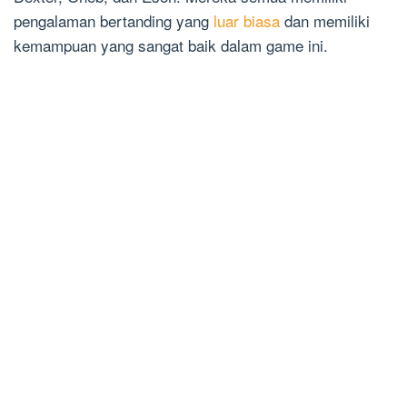
pengalaman bertanding yang
luar biasa
dan memiliki
kemampuan yang sangat baik dalam game ini.