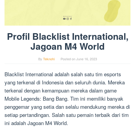
Profil Blacklist International,
Jagoan M4 World
By
Teknohi
Posted on
June 16, 2023
Blacklist International adalah salah satu tim esports
yang terkenal di Indonesia dan seluruh dunia. Mereka
terkenal dengan kemampuan mereka dalam game
Mobile Legends: Bang Bang. Tim ini memiliki banyak
penggemar yang setia dan selalu mendukung mereka di
setiap pertandingan. Salah satu pemain terbaik dari tim
ini adalah Jagoan M4 World.