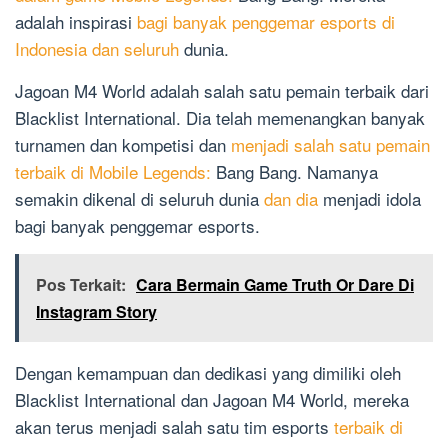
adalah inspirasi
bagi banyak penggemar esports di
Indonesia dan seluruh
dunia.
Jagoan M4 World adalah salah satu pemain terbaik dari
Blacklist International. Dia telah memenangkan banyak
turnamen dan kompetisi dan
menjadi salah satu pemain
terbaik di Mobile Legends:
Bang Bang. Namanya
semakin dikenal di seluruh dunia
dan dia
menjadi idola
bagi banyak penggemar esports.
Pos Terkait:
Cara Bermain Game Truth Or Dare Di
Instagram Story
Dengan kemampuan dan dedikasi yang dimiliki oleh
Blacklist International dan Jagoan M4 World, mereka
akan terus menjadi salah satu tim esports
terbaik di