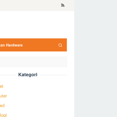
tan Hardware
Kategori
et
uter
ed
logi