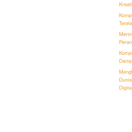
Kreati
Kompu
Terel
Menin
Peran
Komput
Dampa
Mengh
Dunia
Digita