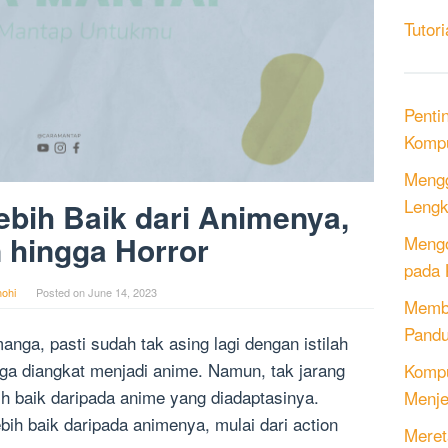
Tutori
Penti
Kompu
Mengg
Lengk
bih Baik dari Animenya,
 hingga Horror
Mengo
pada 
ohi
Posted on
June 14, 2023
Memb
Pandu
ga, pasti sudah tak asing lagi dengan istilah
nga diangkat menjadi anime. Namun, tak jarang
Kompu
ih baik daripada anime yang diadaptasinya.
Menje
bih baik daripada animenya, mulai dari action
Meret