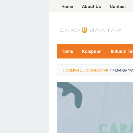
Skip
Home
About Us
Contact
to
content
Home
Komputer
Industri T
HOMEPAGE
/
CARAMANTAP
/
7 MANGA YA