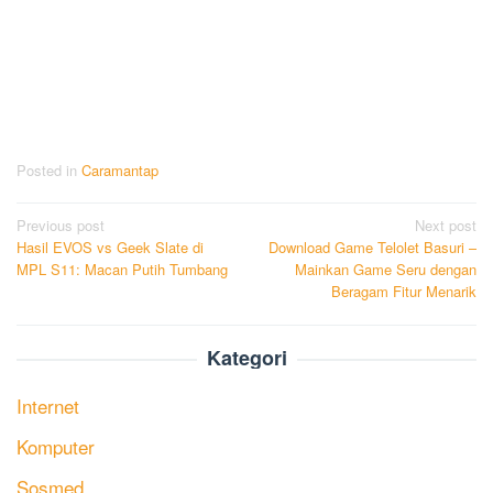
Posted in
Caramantap
Post
Previous post
Next post
Hasil EVOS vs Geek Slate di
Download Game Telolet Basuri –
navigation
MPL S11: Macan Putih Tumbang
Mainkan Game Seru dengan
Beragam Fitur Menarik
Kategori
Internet
Komputer
Sosmed