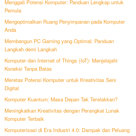
Menggali Potensi Komputer: Panduan Lengkap untuk
Pemula
Mengoptimalkan Ruang Penyimpanan pada Komputer
Anda
Membangun PC Gaming yang Optimal: Panduan
Langkah demi Langkah
Komputer dan Internet of Things (IoT): Menjelajahi
Koneksi Tanpa Batas
Meretas Potensi Komputer untuk Kreativitas Seni
Digital
Komputer Kuantum: Masa Depan Tak Terelakkan?
Meningkatkan Kreativitas dengan Perangkat Lunak
Komputer Terbaik
Komputerisasi di Era Industri 4.0: Dampak dan Peluang