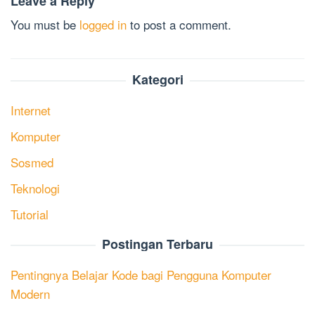
Leave a Reply
You must be
logged in
to post a comment.
Kategori
Internet
Komputer
Sosmed
Teknologi
Tutorial
Postingan Terbaru
Pentingnya Belajar Kode bagi Pengguna Komputer
Modern