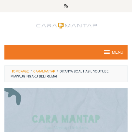
Skip
to
content
MENU
HOMEPAGE
/
CARAMANTAP
/
DITANYA SOAL HASIL YOUTUBE,
MIAWAUG NGAKU BELI RUMAH