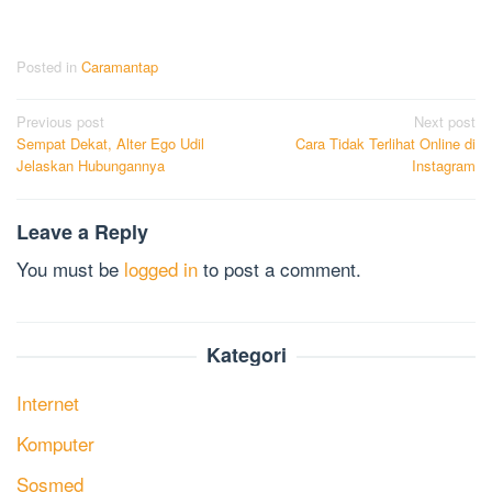
Posted in
Caramantap
Post
Previous post
Next post
Sempat Dekat, Alter Ego Udil
Cara Tidak Terlihat Online di
navigation
Jelaskan Hubungannya
Instagram
Leave a Reply
You must be
logged in
to post a comment.
Kategori
Internet
Komputer
Sosmed