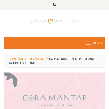
Skip
to
content
MENU
HOMEPAGE
/
CARAMANTAP
/
CARA MENCARI TAHU HARI ULANG
TAHUN SESEORANG