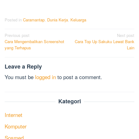
Posted in
Caramantap
,
Dunia Kerja
,
Keluarga
Post
Previous post
Next post
Cara Mengembalikan Screenshot
Cara Top Up Sakuku Lewat Bank
navigation
yang Terhapus
Lain
Leave a Reply
You must be
logged in
to post a comment.
Kategori
Internet
Komputer
Sosmed