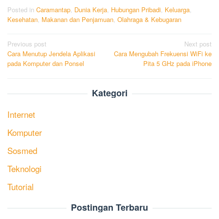
Posted in
Caramantap
,
Dunia Kerja
,
Hubungan Pribadi
,
Keluarga
,
Kesehatan
,
Makanan dan Penjamuan
,
Olahraga & Kebugaran
Post
Previous post
Next post
Cara Menutup Jendela Aplikasi
Cara Mengubah Frekuensi WiFi ke
navigation
pada Komputer dan Ponsel
Pita 5 GHz pada iPhone
Kategori
Internet
Komputer
Sosmed
Teknologi
Tutorial
Postingan Terbaru