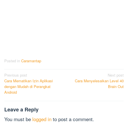
Posted in
Caramantap
Post
Previous post
Next post
Cara Mematikan Izin Aplikasi
Cara Menyelesaikan Level 40
navigation
dengan Mudah di Perangkat
Brain Out
Android
Leave a Reply
You must be
logged in
to post a comment.