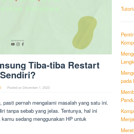
Tutori
Penti
Kompu
Mengg
Lengk
sung Tiba-tiba Restart
Sendiri?
Mengo
pada 
0
Posted on
December 1, 2023
Memb
Pandu
pasti pernah mengalami masalah yang satu ini.
ri tanpa sebab yang jelas. Tentunya, hal ini
Kompu
ka kamu sedang menggunakan HP untuk
Menje
Meret