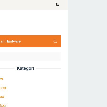
tan Hardware
Kategori
et
uter
ed
logi