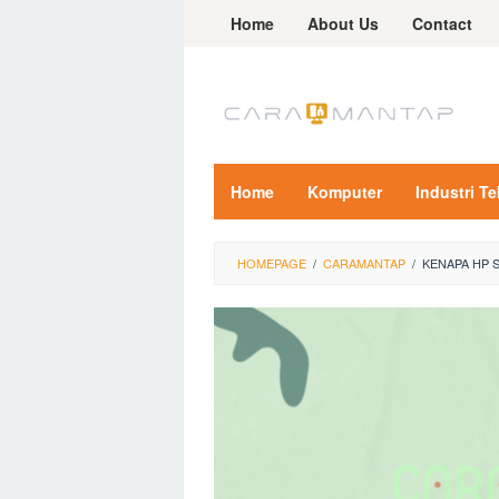
Skip
Home
About Us
Contact
to
content
Home
Komputer
Industri T
HOMEPAGE
/
CARAMANTAP
/
KENAPA HP 