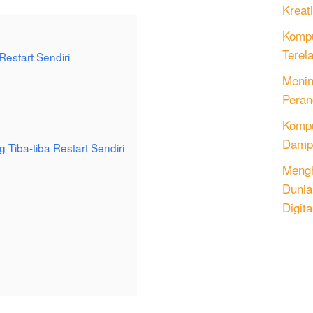
Kreati
Kompu
Terel
estart Sendiri
Menin
Peran
Komput
Dampa
iba-tiba Restart Sendiri
Mengh
Dunia
Digita