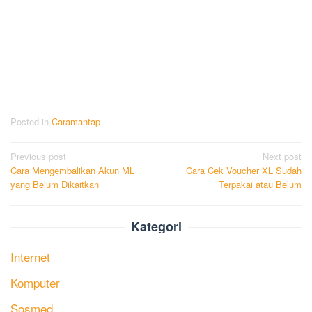
Posted in
Caramantap
Post
Previous post
Next post
Cara Mengembalikan Akun ML
Cara Cek Voucher XL Sudah
navigation
yang Belum Dikaitkan
Terpakai atau Belum
Kategori
Internet
Komputer
Sosmed