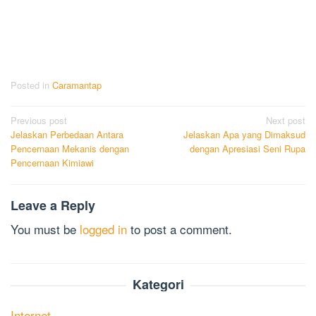
Posted in
Caramantap
Post
Previous post
Next post
Jelaskan Perbedaan Antara
Jelaskan Apa yang Dimaksud
navigation
Pencernaan Mekanis dengan
dengan Apresiasi Seni Rupa
Pencernaan Kimiawi
Leave a Reply
You must be
logged in
to post a comment.
Kategori
Internet