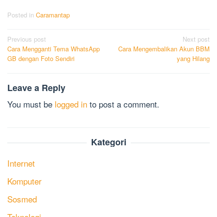
Posted in
Caramantap
Post
Previous post
Next post
Cara Mengganti Tema WhatsApp
Cara Mengembalikan Akun BBM
navigation
GB dengan Foto Sendiri
yang Hilang
Leave a Reply
You must be
logged in
to post a comment.
Kategori
Internet
Komputer
Sosmed
Teknologi