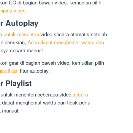
k ikon CC di bagian bawah video, kemudian pilih
mping video
.
r Autoplay
a untuk menonton
video secara otomatis setelah
an demikian,
Anda dapat menghemat waktu dan
tnya secara manual.
ikon gear di bagian bawah video, kemudian pilih
aktifkan
fitur autoplay.
 Playlist
a untuk menonton beberapa video
secara
 dapat menghemat waktu dan tidak perlu
a manual.