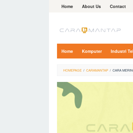
Skip
Home
About Us
Contact
to
content
Home
Komputer
Industri T
HOMEPAGE
/
CARAMANTAP
/
CARA MERING