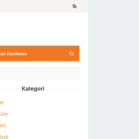
tan Hardware
Kategori
et
uter
ed
logi