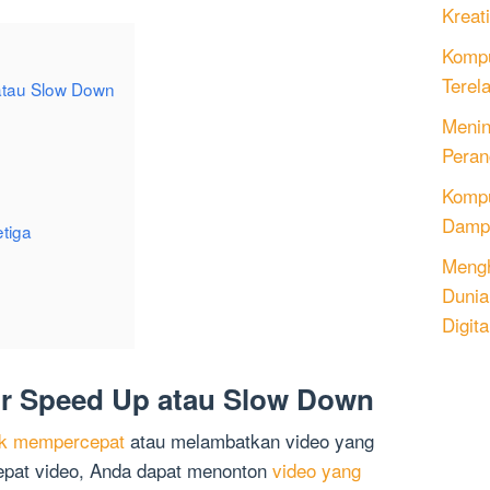
Kreati
Kompu
Terel
atau Slow Down
Menin
Peran
Komput
Dampa
tiga
Mengh
Dunia
Digita
ur Speed Up atau Slow Down
uk mempercepat
atau melambatkan video yang
epat video, Anda dapat menonton
video yang