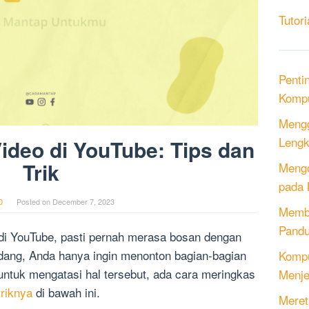
Tutori
Penti
Kompu
Mengg
Lengk
ideo di YouTube: Tips dan
Trik
Mengo
pada 
0
Posted on
December 7, 2023
Memb
Pandu
di YouTube, pasti pernah merasa bosan dengan
kadang, Anda hanya ingin menonton bagian-bagian
Kompu
, untuk mengatasi hal tersebut, ada cara meringkas
Menje
triknya
di bawah ini.
Meret