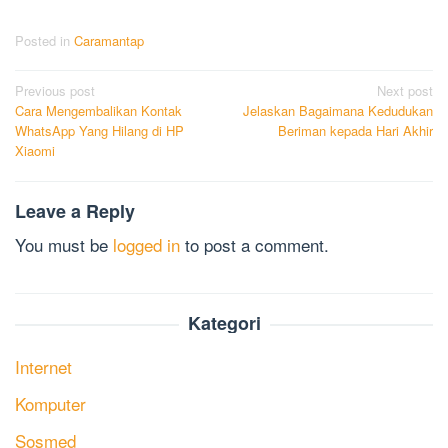
Posted in
Caramantap
Post
Previous post
Next post
Cara Mengembalikan Kontak
Jelaskan Bagaimana Kedudukan
navigation
WhatsApp Yang Hilang di HP
Beriman kepada Hari Akhir
Xiaomi
Leave a Reply
You must be
logged in
to post a comment.
Kategori
Internet
Komputer
Sosmed