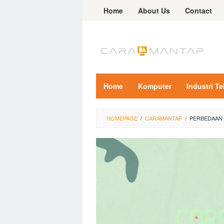
Skip
Home
About Us
Contact
to
content
Home
Komputer
Industri T
HOMEPAGE
/
CARAMANTAP
/
PERBEDAAN 