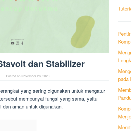
Tutori
Penti
Kompu
Mengg
Lengk
tavolt dan Stabilizer
Mengo
0
Posted on
November 28, 2023
pada 
Memb
 perangkat yang sering digunakan untuk mengatur
Pandu
 tersebut mempunyai fungsi yang sama, yaitu
il dan aman untuk digunakan.
Kompu
Menje
Meret