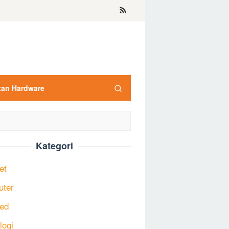
tan Hardware
Kategori
et
uter
ed
logi