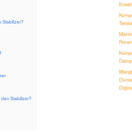
Kreati
Kompu
 Stabilizer?
Terel
Menin
Peran
Komput
t
Dampa
Mengh
zer
Dunia
Digita
dan Stabilizer?