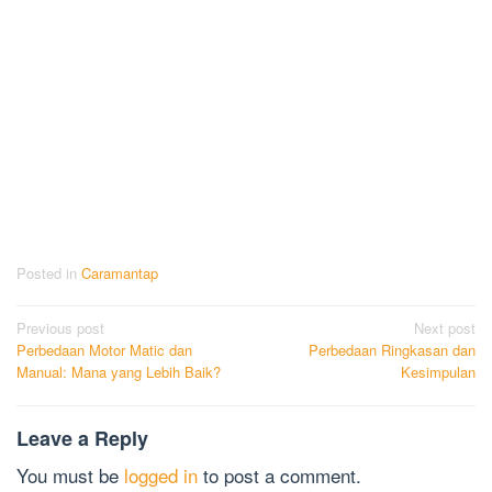
Posted in
Caramantap
Post
Previous post
Next post
Perbedaan Motor Matic dan
Perbedaan Ringkasan dan
navigation
Manual: Mana yang Lebih Baik?
Kesimpulan
Leave a Reply
You must be
logged in
to post a comment.