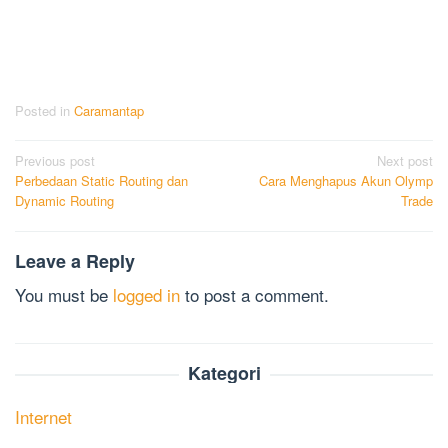
Posted in
Caramantap
Post
Previous post
Next post
Perbedaan Static Routing dan
Cara Menghapus Akun Olymp
navigation
Dynamic Routing
Trade
Leave a Reply
You must be
logged in
to post a comment.
Kategori
Internet