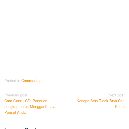
Posted in
Caramantap
Post
Previous post
Next post
Cara Ganti LCD: Panduan
Kenapa Axis Tidak Bisa Cek
navigation
Lengkap untuk Mengganti Layar
Kuota
Ponsel Anda