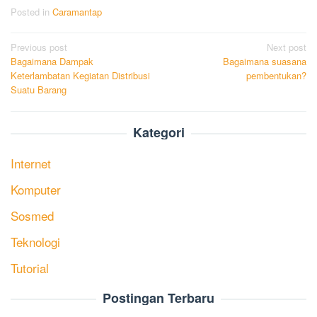
Posted in
Caramantap
Post
Previous post
Next post
Bagaimana Dampak
Bagaimana suasana
navigation
Keterlambatan Kegiatan Distribusi
pembentukan?
Suatu Barang
Kategori
Internet
Komputer
Sosmed
Teknologi
Tutorial
Postingan Terbaru