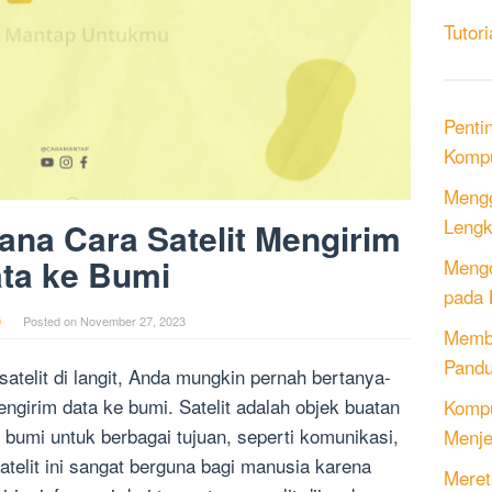
Tutori
Penti
Kompu
Mengg
Lengk
na Cara Satelit Mengirim
ta ke Bumi
Mengo
pada 
0
Posted on
November 27, 2023
Memb
Pandu
telit di langit, Anda mungkin pernah bertanya-
girim data ke bumi. Satelit adalah objek buatan
Kompu
 bumi untuk berbagai tujuan, seperti komunikasi,
Menje
atelit ini sangat berguna bagi manusia karena
Meret