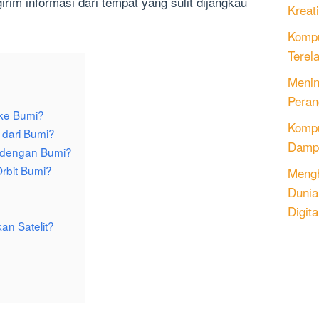
im informasi dari tempat yang sulit dijangkau
Kreati
Kompu
Terel
Menin
Peran
 ke Bumi?
Komput
 dari Bumi?
Dampa
i dengan Bumi?
Orbit Bumi?
Mengh
Dunia
Digita
n Satelit?