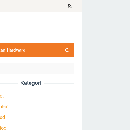
tan Hardware
Kategori
et
uter
ed
logi