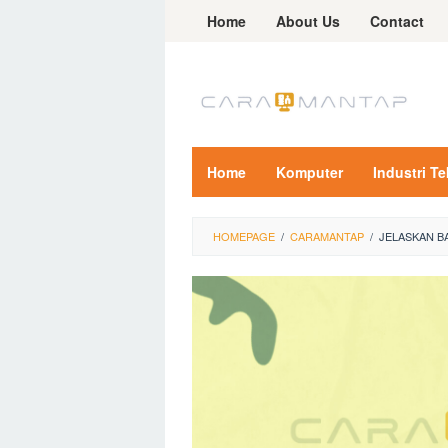
Skip
Home
About Us
Contact
to
content
Home
Komputer
Industri T
HOMEPAGE
/
CARAMANTAP
/
JELASKAN B