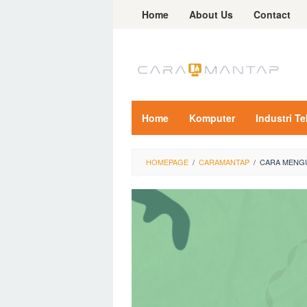
Skip
Home
About Us
Contact
to
content
Home
Komputer
Industri T
HOMEPAGE
/
CARAMANTAP
/
CARA MENGU