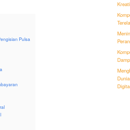
Kreati
Kompu
Terel
Menin
engisian Pulsa
Peran
Komput
Dampa
sa
Mengh
Dunia
mbayaran
Digita
ral
l