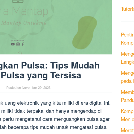
Tutori
Penti
Kompu
Mengg
Lengk
kan Pulsa: Tips Mudah
Pulsa yang Tersisa
Mengo
pada 
0
Posted on
November 29, 2023
Memb
Pandu
ang elektronik yang kita miliki di era digital ini.
miliki tidak terpakai dan hanya mengendap di
Kompu
ita perlu mengetahui cara menguangkan pulsa agar
Menje
dalah beberapa tips mudah untuk mengatasi pulsa
Meret