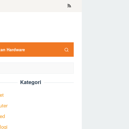
tan Hardware
Kategori
et
uter
ed
logi