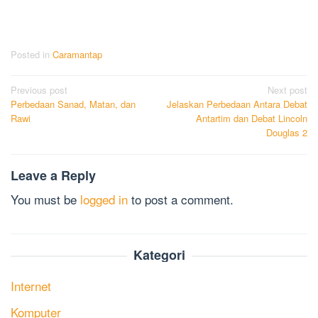
Posted in
Caramantap
Post
Previous post
Next post
Perbedaan Sanad, Matan, dan
Jelaskan Perbedaan Antara Debat
navigation
Rawi
Antartim dan Debat Lincoln
Douglas 2
Leave a Reply
You must be
logged in
to post a comment.
Kategori
Internet
Komputer